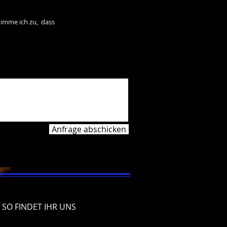
me ich zu, dass
Anfrage abschicken
SO FINDET IHR UNS